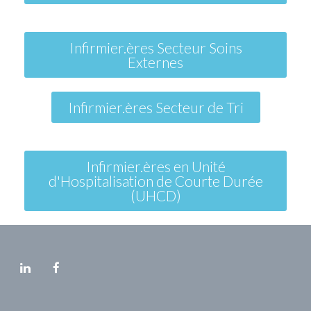
Infirmier.ères Secteur Soins
Externes
Infirmier.ères Secteur de Tri
Infirmier.ères en Unité
d'Hospitalisation de Courte Durée
(UHCD)